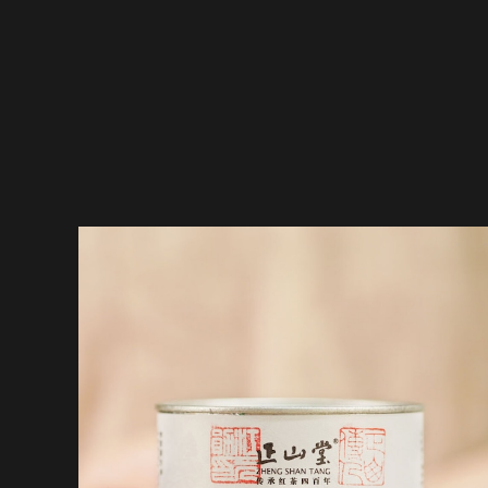
正山堂・特製金駿眉 50g缶
¥28,080