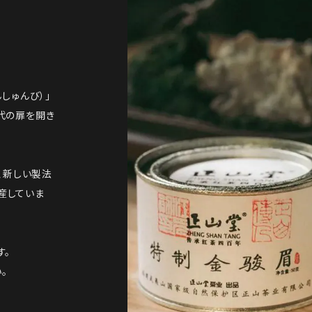
しゅんび）」
代の扉を開き
、新しい製法
産していま
す。
。