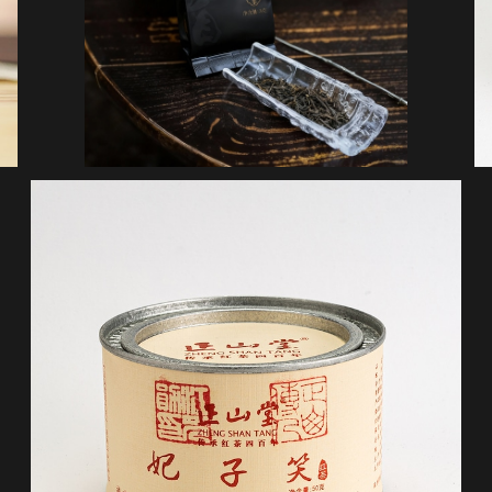
正山堂・妃子笑 50g缶
¥17,280