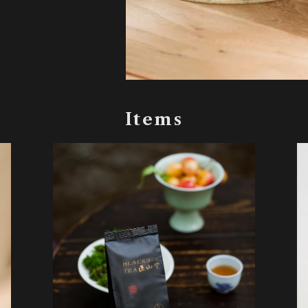
Items
SOLD OUT
正山堂・特製金駿眉 テイスティングパック・3g×3パッ
ク
¥5,670