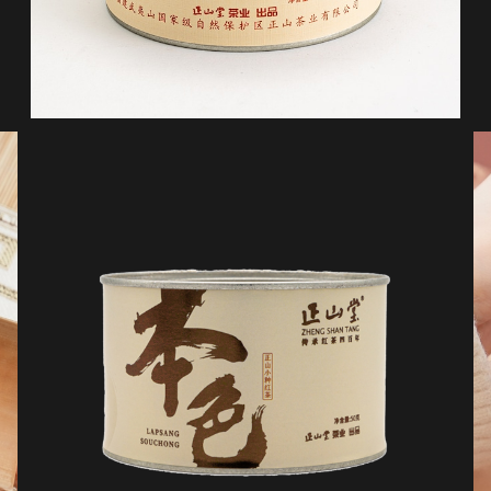
正山堂・本色 50g缶（有煙型正山小種）
¥8,640