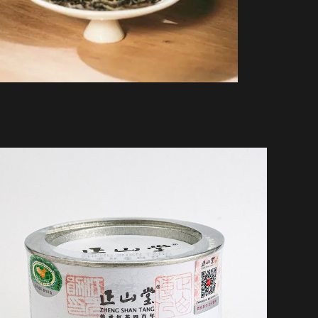
正山堂・特製銀駿眉 50g缶
¥16,200