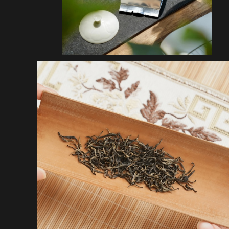
駿眉中国・金駿眉 50g缶
¥13,500