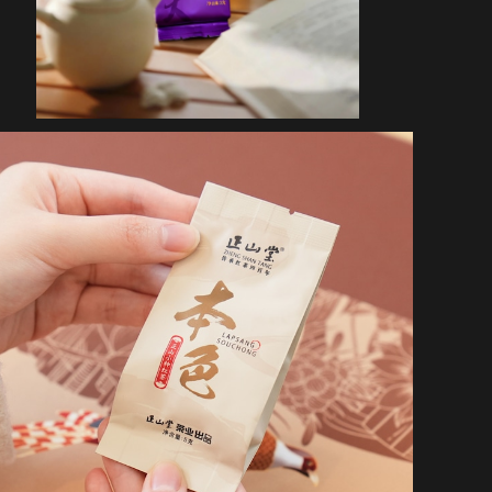
正山堂・本色 テイスティングパック・5g×3パック（有煙
型正山小種）
¥2,754