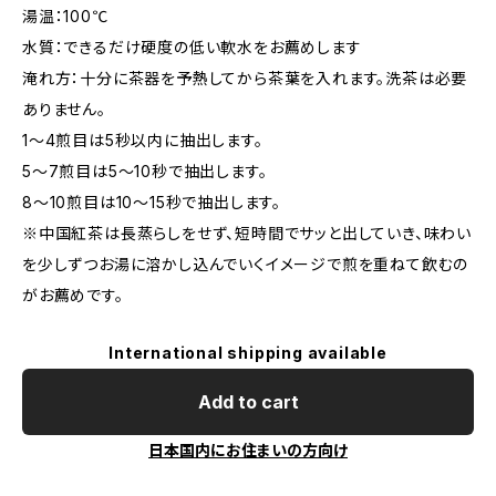
湯温：100℃
水質：できるだけ硬度の低い軟水をお薦めします
淹れ方：十分に茶器を予熱してから茶葉を入れます。洗茶は必要
ありません。
1～4煎目は5秒以内に抽出します。
5～7煎目は5～10秒で抽出します。
8～10煎目は10～15秒で抽出します。
※中国紅茶は長蒸らしをせず、短時間でサッと出していき、味わい
を少しずつお湯に溶かし込んでいくイメージで煎を重ねて飲むの
がお薦めです。
International shipping available
Add to cart
日本国内にお住まいの方向け