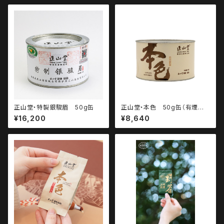
正山堂・特製銀駿眉 50g缶
正山堂・本色 50g缶（有煙型
正山小種）
¥16,200
¥8,640