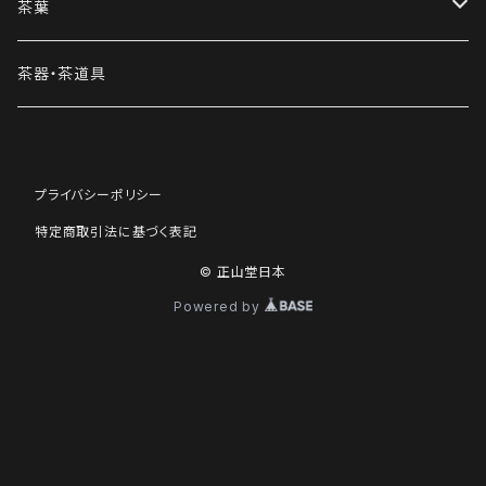
茶葉
駿眉紅茶
茶器・茶道具
正山小種
プライバシーポリシー
飲み比べパック
特定商取引法に基づく表記
テイスティングパック
© 正山堂日本
Powered by