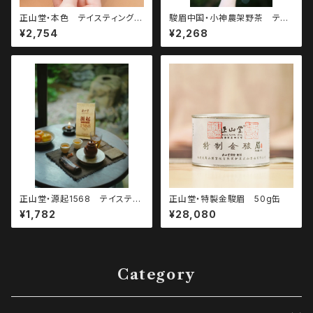
正山堂・本色 テイスティングパ
駿眉中国・小神農架野茶 テイ
ック・5g×3パック（有煙型正山
スティングパック・4g×3パック
¥2,754
¥2,268
小種）
正山堂・源起1568 テイスティ
正山堂・特製金駿眉 50g缶
ングパック・5g×3パック（無煙型
¥1,782
¥28,080
正山小種）
Category