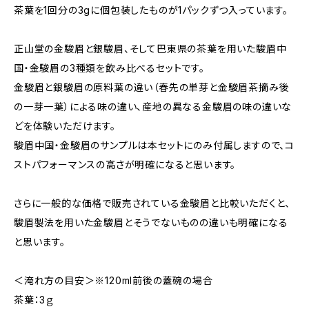
茶葉を1回分の3gに個包装したものが1パックずつ入っています。
正山堂の金駿眉と銀駿眉、そして巴東県の茶葉を用いた駿眉中
国・金駿眉の3種類を飲み比べるセットです。
金駿眉と銀駿眉の原料葉の違い（春先の単芽と金駿眉茶摘み後
の一芽一葉）による味の違い、産地の異なる金駿眉の味の違いな
どを体験いただけます。
駿眉中国・金駿眉のサンプルは本セットにのみ付属しますので、コ
ストパフォーマンスの高さが明確になると思います。
さらに一般的な価格で販売されている金駿眉と比較いただくと、
駿眉製法を用いた金駿眉とそうでないものの違いも明確になる
と思います。
＜淹れ方の目安＞※120ml前後の蓋碗の場合
茶葉：3ｇ