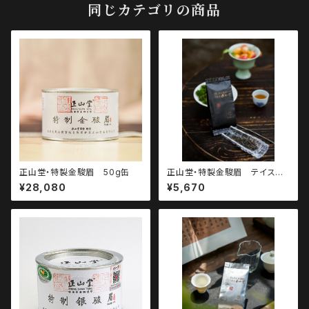
同じカテゴリの商品
正山堂・特製金駿眉 50g缶
正山堂・特製金駿眉 テイステ
ィングパック・3g×3パック
¥28,080
¥5,670